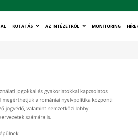
DAL
KUTATÁS
AZ INTÉZETRŐL
MONITORING
HÍRE
ználati jogokkal és gyakorlatokkal kapcsolatos
 megérthetjük a romániai nyelvpolitika központi
ző jogvédő, valamint nemzetközi lobby-
zervezetek számára is.
 épülnek: