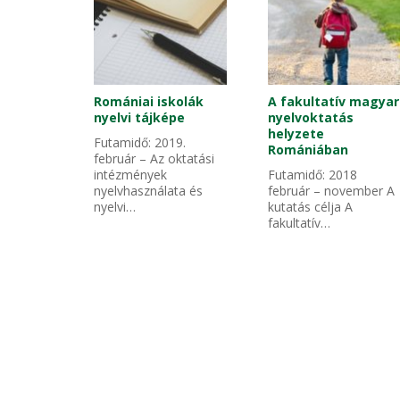
Romániai iskolák
A fakultatív magyar
nyelvi tájképe
nyelvoktatás
helyzete
Futamidő: 2019.
Romániában
február – Az oktatási
intézmények
Futamidő: 2018
nyelvhasználata és
február – november A
nyelvi…
kutatás célja A
fakultatív…