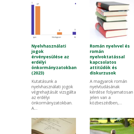
Nyelvhasználati
Román nyelvvel és
jogok
román
érvényesülése az
nyelvoktatással
erdélyi
kapcsolatos
önkormányzatokban
attitűdök és
(2023)
diskurzusok
Kutatásunk a
A magyarok román
nyelvhasználati jogok
nyelvtudásának
végrehajtását vizsgálta
kérdése folyamatosan
az erdélyi
jelen van a
önkormányzatokban.
közbeszédben,…
A…