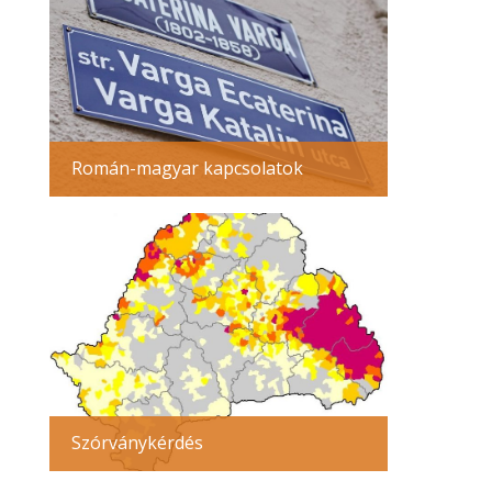
Román-magyar kapcsolatok
Szórványkérdés