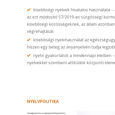
kisebbségi nyelvek hivatalos használata – 
az ezt módosító 57/2019-es sürgősségi kormán
kisebbségi közösségeknek, az állam azonban 
végrehajtását
kisebbségi nyelvhasználat az egészségügy
hiszen egy beteg az anyanyelvén tudja legjo
nyelvi gyakorlatok a mindennapi életben 
nyelvekkel szembeni attitűdök központi eleme
NYELVPOLITIKA