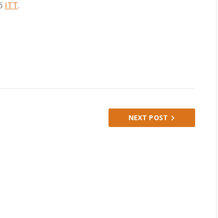
tő
ITT
.
NEXT POST