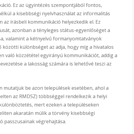
káció. Ez az ügyintézés szempontjából fontos,
élkül a kisebbségi nyelvhasználat az informalitás
n az írásbeli kommunikáció helyezkedik el. Ez
tusát, azonban a tényleges státus-egyenlőséget a
a, valamint a kétnyelvű formanyomtatványok
tő közötti különbséget az adja, hogy míg a hivatalos
 való közzététel egyirányú kommunikációt, addig a
vezetése a lakosság számára is lehetővé teszi az
 mutatjuk be azon települések esetében, ahol a
melten az RMDSZ) többséggel rendelkezik a helyi
különböztetés, mert ezeken a településeken
 eliten akaratán múlik a törvény kisebbségi
ó passzusainak végrehajtása.