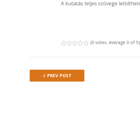
A kutatás teljes szövege letölthe
(
0 votes
. Average
0
of 5)
1
2
3
4
5
PREV POST