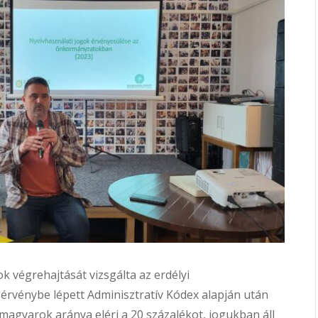
k végrehajtását vizsgálta az erdélyi
rvénybe lépett Adminisztratív Kódex alapján után
magyarok aránya eléri a 20 százalékot, jogukban áll