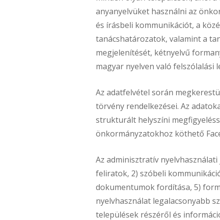
anyanyelvüket használni az önko
és írásbeli kommunikációt, a köz
tanácshatározatok, valamint a ta
megjelenítését, kétnyelvű forman
magyar nyelven való felszólalási 
Az adatfelvétel során megkerestü
törvény rendelkezései. Az adatok
strukturált helyszíni megfigyeléss
önkormányzatokhoz köthető Face
Az adminisztratív nyelvhasználati 
feliratok, 2) szóbeli kommunikáció
dokumentumok fordítása, 5) form
nyelvhasználat legalacsonyabb szi
települések részéről és informáci