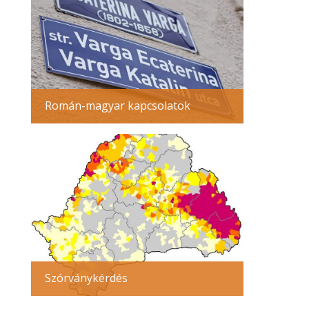
Román-magyar kapcsolatok
Szórványkérdés