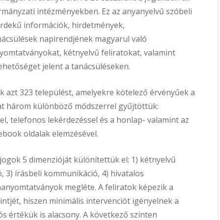
rmányzati intézményekben. Ez az anyanyelvű szóbeli
érdekű információk, hirdetmények,
nácsülések napirendjének magyarul való
yomtatványokat, kétnyelvű feliratokat, valamint
lehetőséget jelent a tanácsüléseken.
k azt 323 települést, amelyekre kötelező érvényűek a
at három különböző módszerrel gyűjtöttük:
el, telefonos lekérdezéssel és a honlap- valamint az
book oldalak elemzésével.
jogok 5 dimenzióját különítettük el: 1) kétnyelvű
, 3) írásbeli kommunikáció, 4) hivatalos
anyomtatványok megléte. A feliratok képezik a
ntjét, hiszen minimális intervenciót igényelnek a
ós értékük is alacsony. A következő szinten