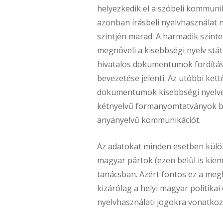
helyezkedik el a szóbeli kommuni
azonban írásbeli nyelvhasználat n
szintjén marad. A harmadik szinte
megnöveli a kisebbségi nyelv stá
hivatalos dokumentumok fordítás
bevezetése jelenti. Az utóbbi ket
dokumentumok kisebbségi nyelven
kétnyelvű formanyomtatványok be
anyanyelvű kommunikációt.
Az adatokat minden esetben külön
magyar pártok (ezen belül is kie
tanácsban. Azért fontos ez a meg
kizárólag a helyi magyar politikai
nyelvhasználati jogokra vonatkoz