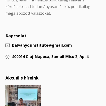
fontos, valamint nemzetpolitikailag releváns
kérdésekre ad tudományosan és közpolitikailag
megalapozott válaszokat.
Kapcsolat
balvanyosinstitute@gmail.com
400014 Cluj-Napoca, Samuil Micu 2, Ap. 4
Aktuális híreink