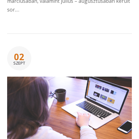
márciusában, valamint július – augusztusában került
sor.…
02
SZEPT