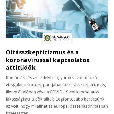
Oltásszkepticizmus és a
koronavírussal kapcsolatos
attitűdök
Romániára és az erdélyi magyarokra vonatkozó
vizsgálatunk középpontjában az oltásszkepticizmus,
illetve általában véve a COVID-19-cel kapcsolatos
lakossági attitűdök álltak. Legfontosabb kérdésünk
az volt, hogy mi állhat az európai összehasonlításban
kifejezetten…