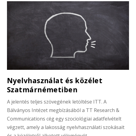
Nyelvhasználat és közélet
Szatmárnémetiben
A jelentés teljes szövegének letöltése ITT. A
Bálványos Intézet megbízásából a TT Research &
Communications cég egy szociológiai adatfelvételt
végzett, amely a lakosság nyelvhasználati szokásait
és a közéletről alkotott véleményét…