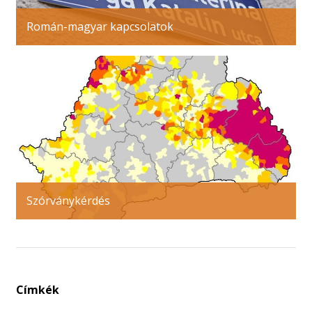
Román-magyar kapcsolatok
Szórványkérdés
Címkék