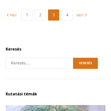
1
2
3
4
PREV
NEXT
Keresés
KERESÉS
Kutatási témák