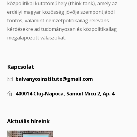
közpolitikai kutatóműhely (think tank), amely az
erdélyi magyar közösség jövője szempontjából
fontos, valamint nemzetpolitikailag releváns
kérdésekre ad tudományosan és közpolitikailag
megalapozott válaszokat.
Kapcsolat
balvanyosinstitute@gmail.com
400014 Cluj-Napoca, Samuil Micu 2, Ap. 4
Aktuális híreink