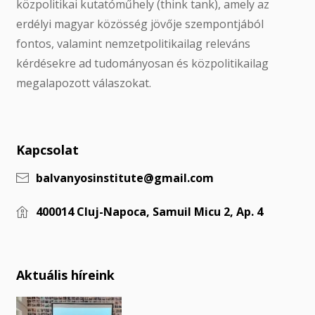
közpolitikai kutatóműhely (think tank), amely az
erdélyi magyar közösség jövője szempontjából
fontos, valamint nemzetpolitikailag releváns
kérdésekre ad tudományosan és közpolitikailag
megalapozott válaszokat.
Kapcsolat
balvanyosinstitute@gmail.com
400014 Cluj-Napoca, Samuil Micu 2, Ap. 4
Aktuális híreink