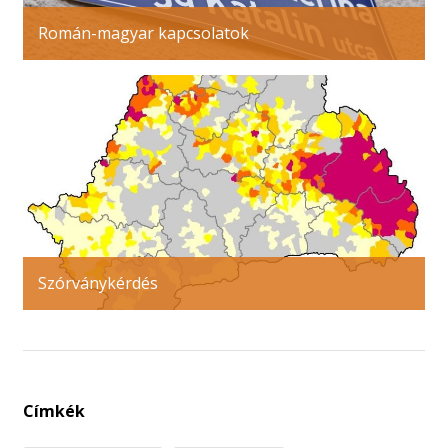
Román-magyar kapcsolatok
Szórványkérdés
Címkék