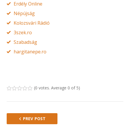
Erdély Online
Népújság
Kolozsvári Rádió
3szek.ro
Szabadság
hargitanepe.ro
(
0 votes
. Average
0
of 5)
1
2
3
4
5
PREV POST