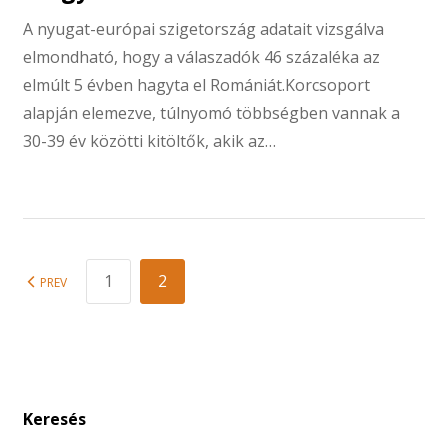
A nyugat-európai szigetország adatait vizsgálva
elmondható, hogy a válaszadók 46 százaléka az
elmúlt 5 évben hagyta el Romániát.Korcsoport
alapján elemezve, túlnyomó többségben vannak a
30-39 év közötti kitöltők, akik az…
1
2
PREV
Keresés