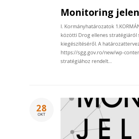
Monitoring jele
I. Kormányhatározatok 1.KORMÁ
közötti Drog ellenes stratégiáró
kiegészítéséről. A határozatterve
https://sgg.gov.ro/new/wp-conte
stratégiához rendelt…
28
OKT