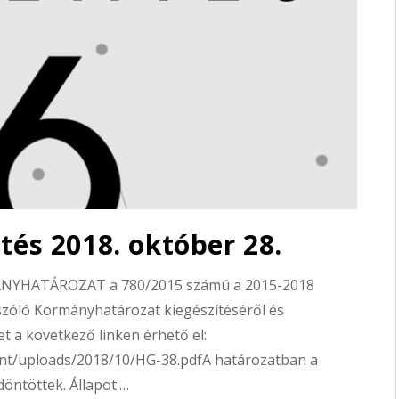
tés 2018. október 28.
ÁNYHATÁROZAT a 780/2015 számú a 2015-2018
 szóló Kormányhatározat kiegészítéséről és
t a következő linken érhető el:
nt/uploads/2018/10/HG-38.pdfA határozatban a
döntöttek. Állapot:…