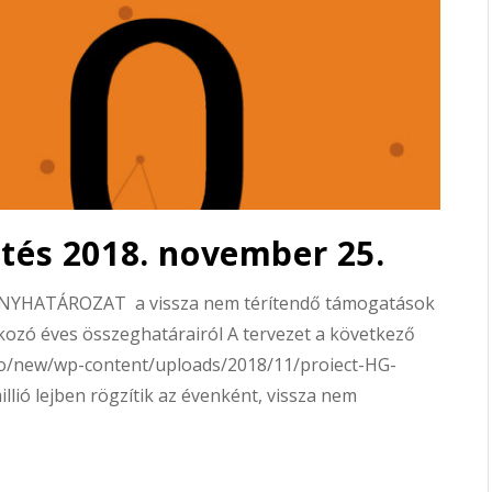
ntés 2018. november 25.
NYHATÁROZAT a vissza nem térítendő támogatások
kozó éves összeghatárairól A tervezet a következő
v.ro/new/wp-content/uploads/2018/11/proiect-HG-
llió lejben rögzítik az évenként, vissza nem