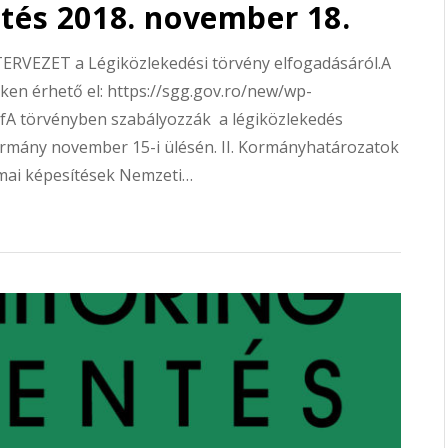
ntés 2018. november 18.
ERVEZET a Légiközlekedési törvény elfogadásáról.A
ken érhető el: https://sgg.gov.ro/new/wp-
fA törvényben szabályozzák a légiközlekedés
kormány november 15-i ülésén. II. Kormányhatározatok
i képesítések Nemzeti…