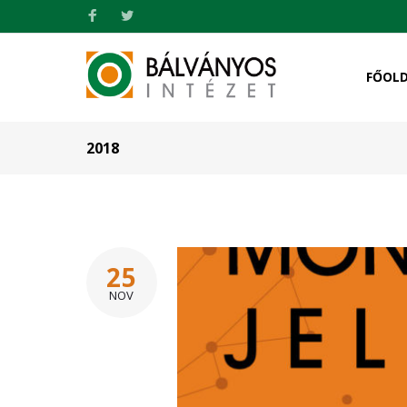
FŐOL
2018
25
NOV