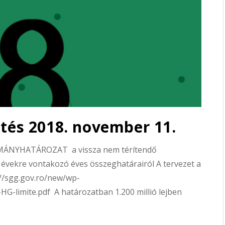
ntés 2018. november 11.
MÁNYHATÁROZAT a vissza nem térítendő
évekre vontakozó éves összeghatárairól A tervezet a
://sgg.gov.ro/new/wp-
HG-limite.pdf A határozatban 1.200 millió lejben