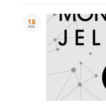
18
NOV