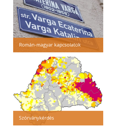
Román-magyar kapcsolatok
Szórványkérdés