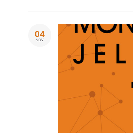
04
NOV