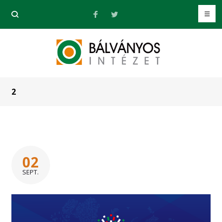
2
02
SEPT.